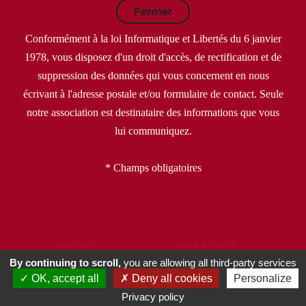
Fermer
Conformément à la loi Informatique et Libertés du 6 janvier
1978, vous disposez d'un droit d'accès, de rectification et de
suppression des données qui vous concernent en nous
écrivant à l'adresse postale et/ou formulaire de contact. Seule
notre association est destinataire des informations que vous
lui communiquez.
* Champs obligatoires
CONTACT
PLAN DU SITE
MENTIONS LÉGALES
CGU
CGV
By continuing to scroll,
you are allowing all third-party services
POLITIQUE DE CONFIDENTIALITÉ
OK, accept all
Deny all cookies
Personalize
DONNÉES PERSONNELLES
GESTION DE COOKIES
PARTENAIRES
COIN PRESSE
Privacy policy