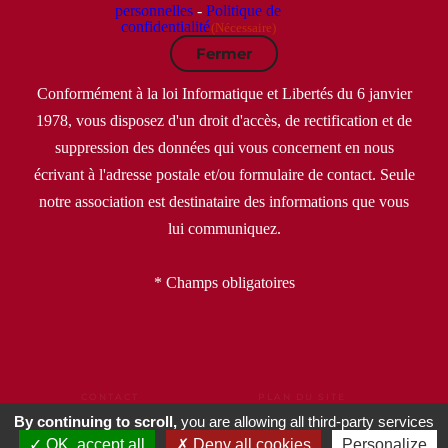
personnelles
-
Politique de
confidentialité
(Nécessaire)
Fermer
Conformément à la loi Informatique et Libertés du 6 janvier
1978, vous disposez d'un droit d'accès, de rectification et de
suppression des données qui vous concernent en nous
écrivant à l'adresse postale et/ou formulaire de contact. Seule
notre association est destinataire des informations que vous
lui communiquez.
* Champs obligatoires
CONTACT
PLAN DU SITE
MENTIONS LÉGALES
CGU
CGV
By continuing to scroll,
you are allowing all third-party services
POLITIQUE DE CONFIDENTIALITÉ
OK, accept all
Deny all cookies
Personalize
DONNÉES PERSONNELLES
GESTION DE COOKIES