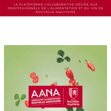
Skip
LA PLATEFORME COLLABORATIVE DÉDIÉE AUX
to
PROFESSIONNELS
DE L'ALIMENTATION ET DU VIN DE
content
NOUVELLE-AQUITAINE
Coin Presse
4 rendez-vous en Asie au printemps pour l’AANA