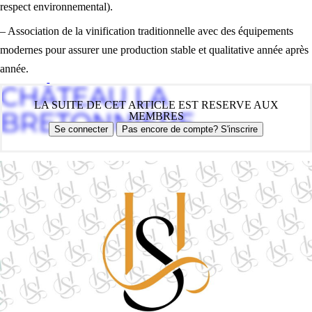
respect environnemental).
– Association de la vinification traditionnelle avec des équipements
modernes pour assurer une production stable et qualitative année après
année.
CHÂTEAU LA
LA SUITE DE CET ARTICLE EST RESERVE AUX
BRETONNIERE
MEMBRES
Se connecter
Pas encore de compte? S'inscrire