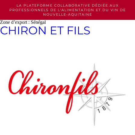
Skip
LA PLATEFORME COLLABORATIVE DÉDIÉE AUX
to
PROFESSIONNELS
DE L'ALIMENTATION ET DU VIN DE
content
NOUVELLE-AQUITAINE
Zone d’export :
Sénégal
CHIRON ET FILS