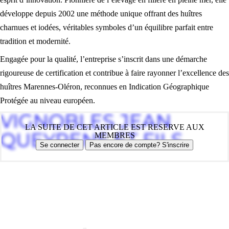
développe depuis 2002 une méthode unique offrant des huîtres
charnues et iodées, véritables symboles d’un équilibre parfait entre
tradition et modernité.
Engagée pour la qualité, l’entreprise s’inscrit dans une démarche
rigoureuse de certification et contribue à faire rayonner l’excellence des
huîtres Marennes-Oléron, reconnues en Indication Géographique
Protégée au niveau européen.
VIGNOBLES JEAN
LA SUITE DE CET ARTICLE EST RESERVE AUX
QUEYRENS ET FILS
MEMBRES
Se connecter
Pas encore de compte? S'inscrire