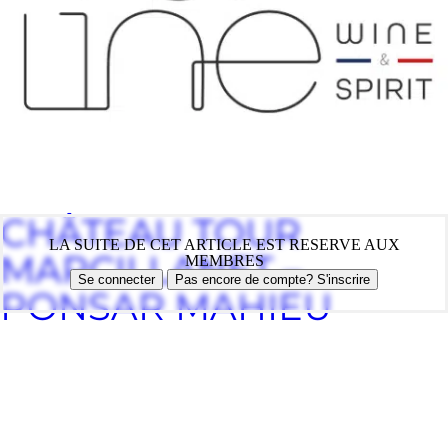
CHÂTEAU TOUR
LA SUITE DE CET ARTICLE EST RESERVE AUX
MARCILLANET –
MEMBRES
Se connecter
Pas encore de compte? S'inscrire
PONSAR MAHIEU