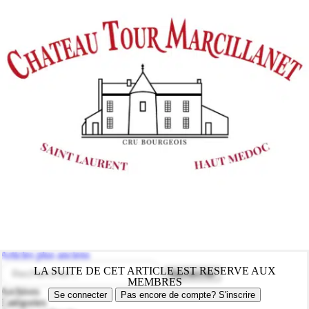
Navigation
Articles plus anciens
des
Rechercher :
LA SUITE DE CET ARTICLE EST RESERVE AUX
articles
MEMBRES
Archives
Se connecter
Pas encore de compte? S'inscrire
Catégories