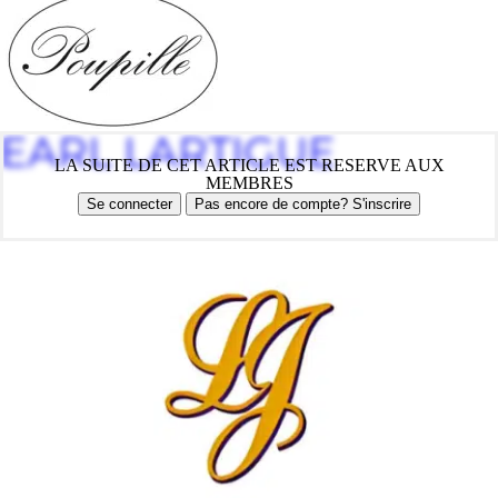
EARL LARTIGUE
LA SUITE DE CET ARTICLE EST RESERVE AUX
MEMBRES
Se connecter
Pas encore de compte? S'inscrire