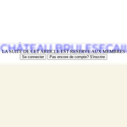
 CHÂTEAU BRULESECAI
LA SUITE DE CET ARTICLE EST RESERVE AUX MEMBRES
Se connecter
Pas encore de compte? S'inscrire